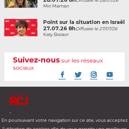
28.07.26 8h
Diffusée le 28/07/26
Miri Maman
Point sur la situation en Israël
27.07.26 8h
Diffusée le 27/07/26
Katy Bisraor
Suivez-nous
sur les réseaux
sociaux
À l'écoute de votre vie
En poursuivant votre navigation sur ce site, vous acceptez
Télécharger notre application pour iOs et Android
l’utilisation de cookies afin de vous garantir une meilleure