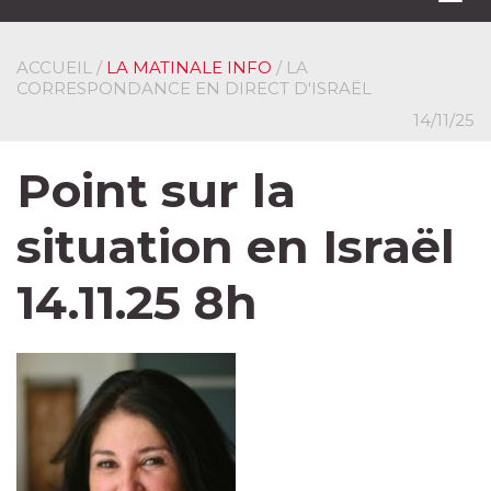
navi
ACCUEIL
/
LA MATINALE INFO
/ LA
CORRESPONDANCE EN DIRECT D'ISRAËL
14/11/25
Point sur la
situation en Israël
14.11.25 8h