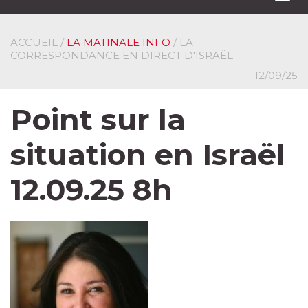
navi
ACCUEIL
/
LA MATINALE INFO
/ LA
CORRESPONDANCE EN DIRECT D'ISRAËL
12/09/25
Point sur la
situation en Israël
12.09.25 8h