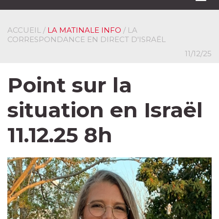
navi
ACCUEIL
/
LA MATINALE INFO
/ LA
CORRESPONDANCE EN DIRECT D'ISRAËL
11/12/25
Point sur la
situation en Israël
11.12.25 8h