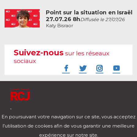
Point sur la situation en Israël
27.07.26 8h
Diffusée le 27/07/26
Katy Bisraor
Suivez-nous
sur les réseaux
sociaux
À l'écoute de votre vie
En poursuivant votre navigation sur ce site, vous acceptez
Télécharger notre application pour iOs et Android
l’utilisation de cookies afin de vous garantir une meilleure
expérience sur notre site.