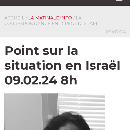
navi
ACCUEIL
/
LA MATINALE INFO
/ LA
CORRESPONDANCE EN DIRECT D'ISRAËL
09/02/24
Point sur la
situation en Israël
09.02.24 8h