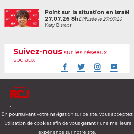
Point sur la situation en Israël
27.07.26 8h
Diffusée le 27/07/26
Katy Bisraor
Suivez-nous
sur les réseaux
sociaux
À l'écoute de votre vie
En poursuivant votre navigation sur ce site, vous acceptez
Télécharger notre application pour iOs et Android
l’utilisation de cookies afin de vous garantir une meilleure
expérience sur notre site.