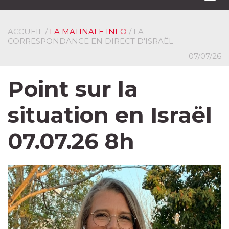
navi
ACCUEIL
/
LA MATINALE INFO
/ LA
CORRESPONDANCE EN DIRECT D'ISRAËL
07/07/26
Point sur la
situation en Israël
07.07.26 8h