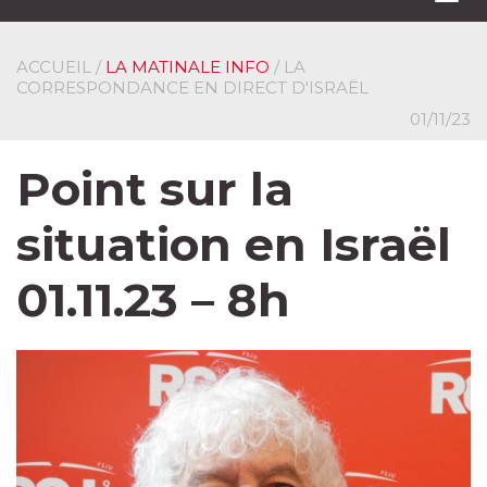
navi
ACCUEIL
/
LA MATINALE INFO
/ LA
CORRESPONDANCE EN DIRECT D'ISRAËL
01/11/23
Point sur la
situation en Israël
01.11.23 – 8h