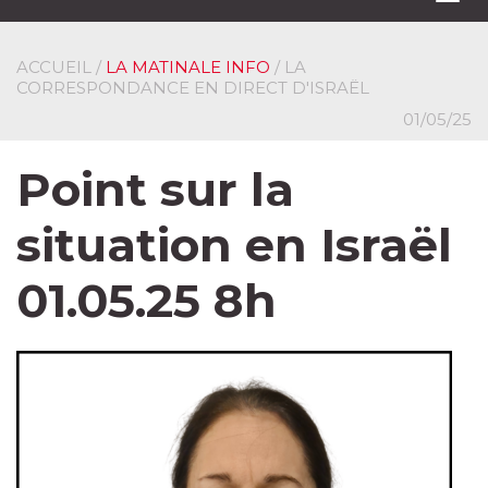
navi
ACCUEIL
/
LA MATINALE INFO
/ LA
CORRESPONDANCE EN DIRECT D'ISRAËL
01/05/25
Point sur la
situation en Israël
01.05.25 8h