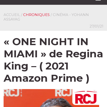
navi
ACCUEIL
/
CHRONIQUES
/ CINÉMA - YOHANN
ASSAYAG
27/01/21
« ONE NIGHT IN
MIAMI » de Regina
King – ( 2021
Amazon Prime )