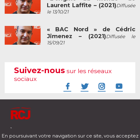
Laurent Laffite – (2021)
Diffusée
le 13/10/21
« BAC Nord » de Cédric
Jimenez – (2021)
Diffusée le
15/09/21
Suivez-nous
sur les réseaux
sociaux
À l'écoute de votre vie
En poursuivant votre navigation sur ce site, vous acceptez
Télécharger notre application pour iOs et Android