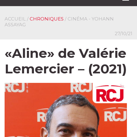
navi
ACCUEIL
/
CHRONIQUES
/ CINÉMA - YOHANN
ASSAYAG
27/10/21
«Aline» de Valérie
Lemercier – (2021)