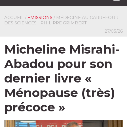
navi
ACCUEIL
/
EMISSIONS
/ MÉDECINE AU CARREFOUR
DES SCIENCES - PHILIPPE GRIMBERT
27/05/26
Micheline Misrahi-
Abadou pour son
dernier livre «
Ménopause (très)
précoce »