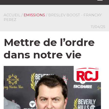
navi
ACCUEIL
/
EMISSIONS
/ BRESLEV BOOST - FRANCKY
PEREZ
11/04/25
Mettre de l’ordre
dans notre vie