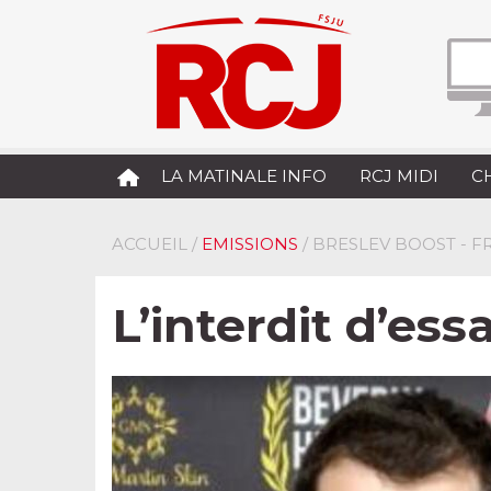
LA MATINALE INFO
RCJ MIDI
C
ACCUEIL
/
EMISSIONS
/ BRESLEV BOOST - 
L’interdit d’ess