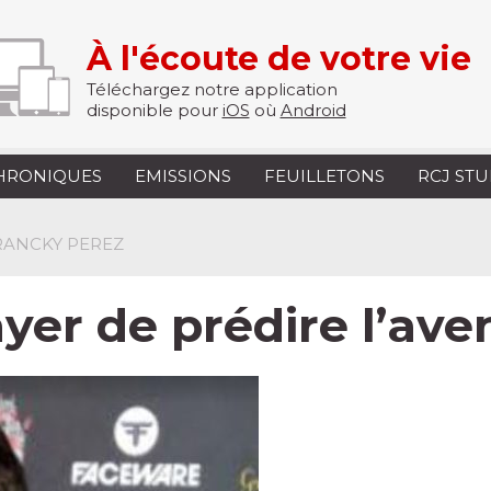
À l'écoute de votre vie
Téléchargez notre application
disponible pour
iOS
où
Android
HRONIQUES
EMISSIONS
FEUILLETONS
RCJ ST
FRANCKY PEREZ
ayer de prédire l’ave