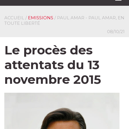
navi
ACCUEIL
/
EMISSIONS
/ PAUL AMAR - PAUL AMAR, EN
TOUTE LIBERTÉ
08/10/21
Le procès des
attentats du 13
novembre 2015