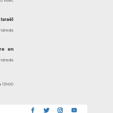
00 Avec
Israël
ndredis
rre en
ndredis
à 13h00