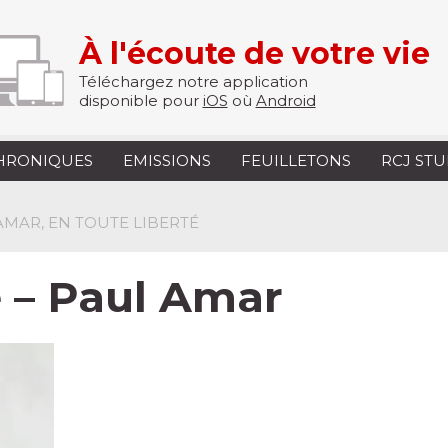
À l'écoute de votre vie
Téléchargez notre application
disponible pour
iOS
où
Android
HRONIQUES
EMISSIONS
FEUILLETONS
RCJ ST
AMAR, EN TOUTE LIBERTÉ
é – Paul Amar