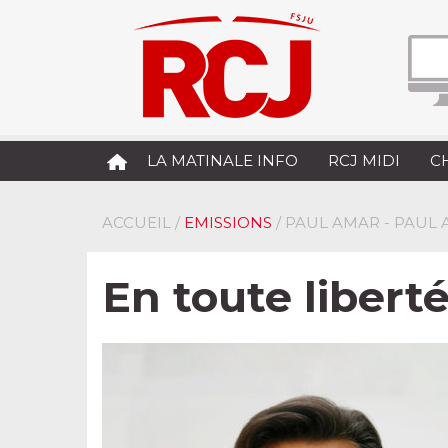
LA MATINALE INFO
RCJ MIDI
C
ACCUEIL
/
EMISSIONS
/ PAUL AMAR - PAUL 
En toute libert