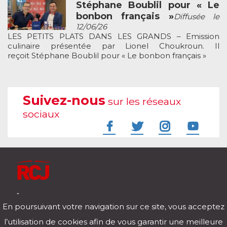
Stéphane Boublil pour « Le
bonbon français »
Diffusée le
12/06/26
LES PETITS PLATS DANS LES GRANDS – Emission
culinaire présentée par Lionel Choukroun. Il
reçoit Stéphane Boublil pour « Le bonbon français »
Suivez-nous
sur les réseaux
sociaux
À l'écoute de votre vie
En poursuivant votre navigation sur ce site, vous acceptez
Télécharger notre application pour iOs et Android
l’utilisation de cookies afin de vous garantir une meilleure