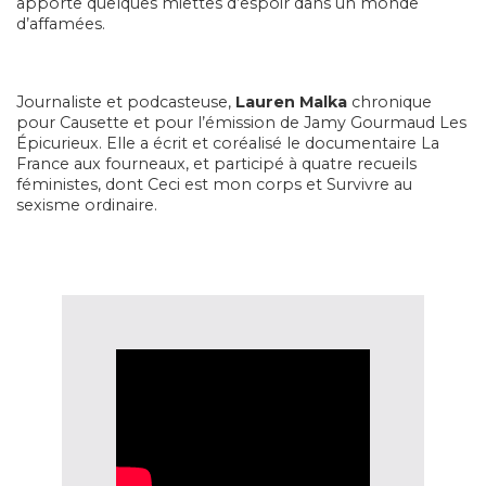
apporte quelques miettes d’espoir dans un monde
d’affamées.
Journaliste et podcasteuse,
Lauren Malka
chronique
pour
Causette
et pour l’émission de Jamy Gourmaud
Les
Épicurieux
. Elle a écrit et coréalisé le documentaire
La
France aux fourneaux
, et participé à quatre recueils
féministes, dont Ceci est mon corps et
Survivre au
sexisme ordinaire
.