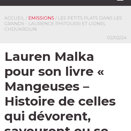
navi
ACCUEIL
/
EMISSIONS
/ LES PETITS PLATS DANS LES
GRANDS - LAURENCE PHITOUSSI ET LIONEL
CHOUKROUN
02/02/24
Lauren Malka
pour son livre «
Mangeuses –
Histoire de celles
qui dévorent,