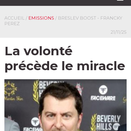
navi
ACCUEIL
/
EMISSIONS
/ BRESLEV BOOST - FRANCKY
PEREZ
21/11/25
La volonté
précède le miracle