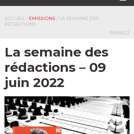
navi
ACCUEIL
/
EMISSIONS
/ LA SEMAINE DES
RÉDACTIONS
09/06/22
La semaine des
rédactions – 09
juin 2022