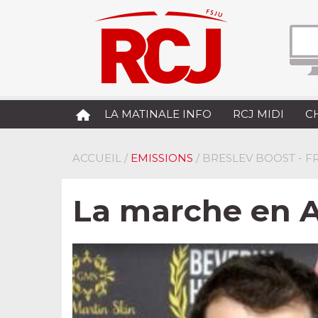
LA MATINALE INFO
RCJ MIDI
C
ACCUEIL
/
EMISSIONS
/ BRESLEV BOOST - 
La marche en 