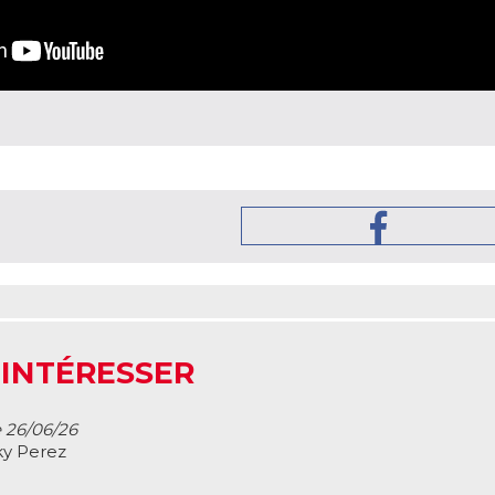
 INTÉRESSER
e 26/06/26
ky Perez