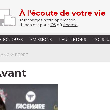
À l'écoute de votre vie
Téléchargez notre application
disponible pour
iOS
où
Android
HRONIQUES
EMISSIONS
FEUILLETONS
RCJ ST
FRANCKY PEREZ
Avant