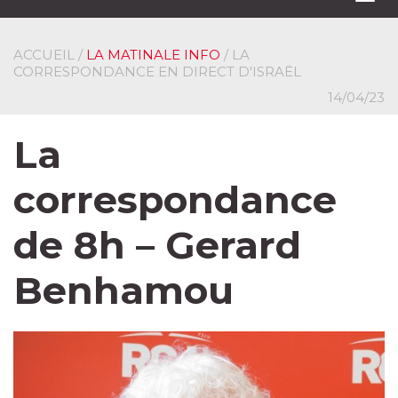
navi
ACCUEIL
/
LA MATINALE INFO
/ LA
CORRESPONDANCE EN DIRECT D'ISRAËL
14/04/23
La
correspondance
de 8h – Gerard
Benhamou