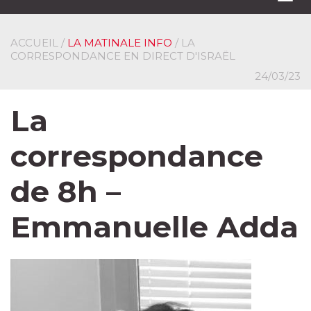
navi
ACCUEIL
/
LA MATINALE INFO
/ LA
CORRESPONDANCE EN DIRECT D'ISRAËL
24/03/23
La
correspondance
de 8h –
Emmanuelle Adda