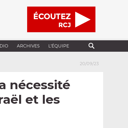
UDIO
ARCHIVES
L’ÉQUIPE
20/09/23
la nécessité
aël et les