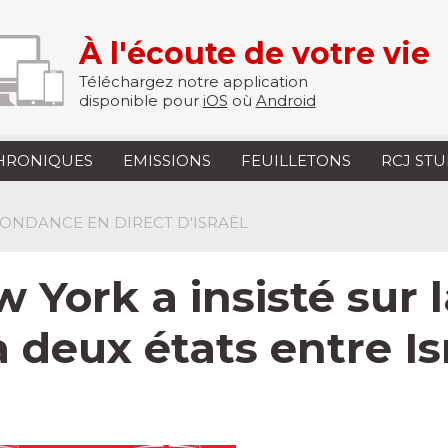
À l'écoute de votre vie
Téléchargez notre application
disponible pour
iOS
où
Android
HRONIQUES
EMISSIONS
FEUILLETONS
RCJ ST
PONDANCE EN DIRECT D'ISRAËL
 York a insisté sur 
 deux états entre Isr