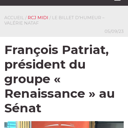
navi
ACCUEIL
/
RCJ MIDI
/ LE BILLET D’HUMEUR –
VALÉRIE NATAF
05/09/23
François Patriat,
président du
groupe «
Renaissance » au
Sénat