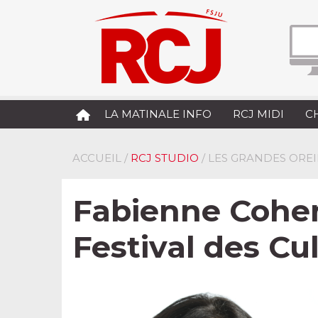
LA MATINALE INFO
RCJ MIDI
C
ACCUEIL
/
RCJ STUDIO
/ LES GRANDES OREI
Fabienne Cohen
Festival des Cu