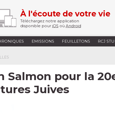
À l'écoute de votre vie
Téléchargez notre application
disponible pour
iOS
où
Android
HRONIQUES
EMISSIONS
FEUILLETONS
RCJ ST
LLES
 Salmon pour la 20e
ltures Juives