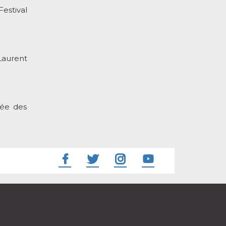
estival
Laurent
tée des