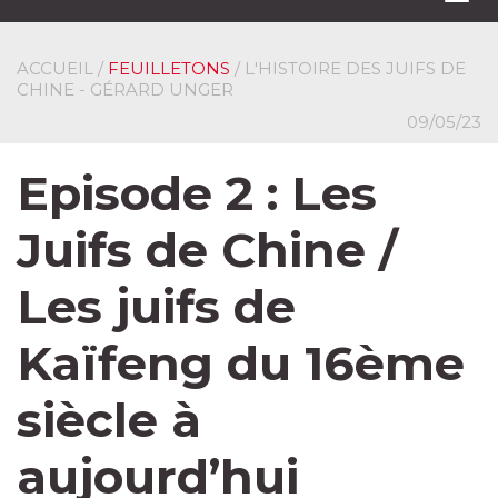
navi
ACCUEIL
/
FEUILLETONS
/ L'HISTOIRE DES JUIFS DE
CHINE - GÉRARD UNGER
09/05/23
Episode 2 : Les
Juifs de Chine /
Les juifs de
Kaïfeng du 16ème
siècle à
aujourd’hui