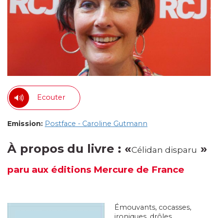
Ecouter
Emission:
Postface - Caroline Gutmann
À propos du livre : «
»
Célidan disparu
paru
aux éditions Mercure de France
Émouvants, cocasses,
ironiques, drôles,