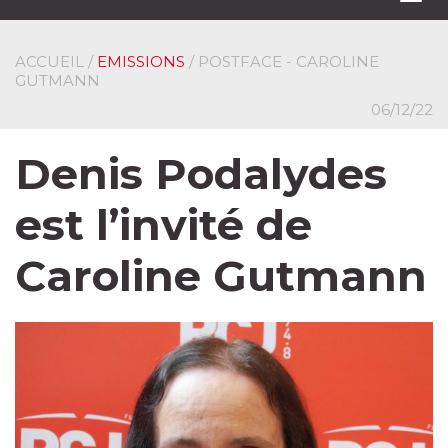
navi
ACCUEIL
/
EMISSIONS
/ POSTFACE - CAROLINE
GUTMANN
06/12/22
Denis Podalydes
est l’invité de
Caroline Gutmann