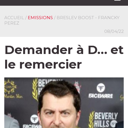
navi
ACCUEIL
/
EMISSIONS
/ BRESLEV BOOST - FRANCKY
PEREZ
08/04/22
Demander à D… et
le remercier