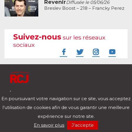
Revenir
Diffusée le 05/06/26
Breslev Boost – 218 – Francky Perez
Suivez-nous
sur les réseaux
sociaux
À l'écoute de votre vie
En poursuivant votre navigation sur ce site, vous acceptez
Télécharger notre application pour iOs et Android
l’utilisation de cookies afin de vous garantir une meilleure
expérience sur notre site.
RCJ en direct
En savoir plus
J'accepte
00:00
/
00:00
Mentions légales
Politique de confidentialité
Nos podcasts