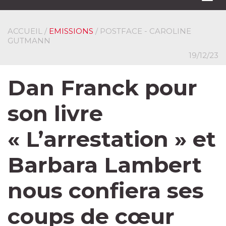
navi
ACCUEIL
/
EMISSIONS
/ POSTFACE - CAROLINE
GUTMANN
19/12/23
Dan Franck pour
son livre
« L’arrestation » et
Barbara Lambert
nous confiera ses
coups de cœur