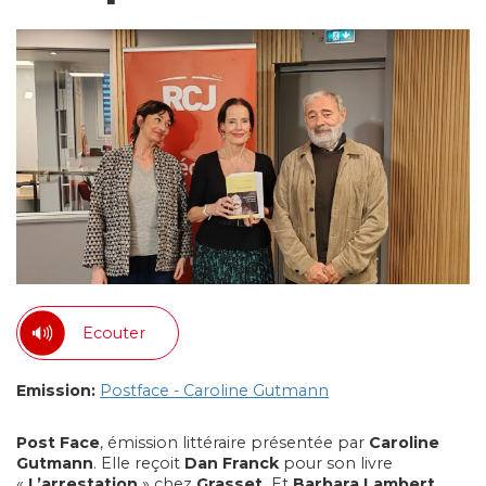
Ecouter
Emission:
Postface - Caroline Gutmann
Post Face
, émission littéraire présentée par
Caroline
Gutmann
. Elle reçoit
Dan Franck
pour son livre
«
L’arrestation
» chez
Grasset.
Et
Barbara Lambert