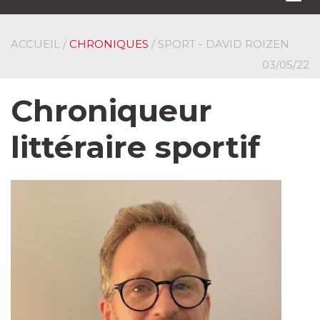
navi
ACCUEIL
/
CHRONIQUES
/ SPORT - DAVID ROIZEN
03/05/22
Chroniqueur
littéraire sportif