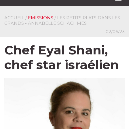
navi
ACCUEIL
/
EMISSIONS
/ LES PETITS PLATS DANS LES
GRANDS - ANNABELLE SCHACHMÈS
02/06/23
Chef Eyal Shani,
chef star israélien