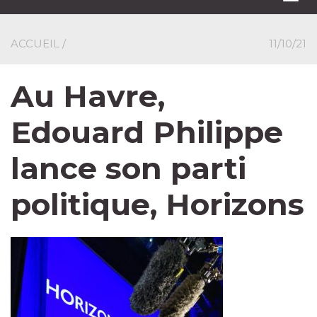
navi
ACCUEIL
/
11/10/21
Au Havre,
Edouard Philippe
lance son parti
politique, Horizons