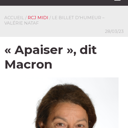
navi
ACCUEIL
/
RCJ MIDI
/ LE BILLET D’HUMEUR –
VALÉRIE NATAF
28/03/23
« Apaiser », dit
Macron