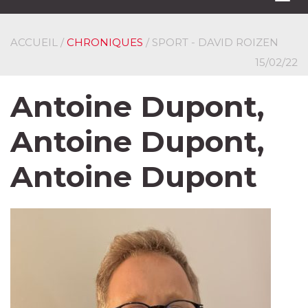
navi
ACCUEIL
/
CHRONIQUES
/ SPORT - DAVID ROIZEN
15/02/22
Antoine Dupont,
Antoine Dupont,
Antoine Dupont