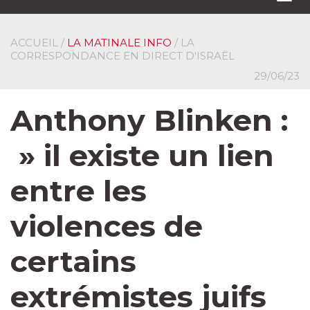
navi
ACCUEIL
/
LA MATINALE INFO
/ LA
CORRESPONDANCE EN DIRECT D'ISRAËL
29/06/23
Anthony Blinken :
» il existe un lien
entre les
violences de
certains
extrémistes juifs