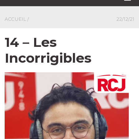
navi
ACCUEIL
/
22/12/21
14 – Les
Incorrigibles