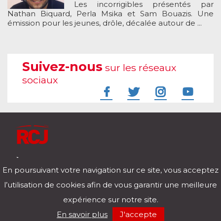
Les incorrigibles présentés par
Nathan Biquard, Perla Msika et Sam Bouazis. Une
émission pour les jeunes, drôle, décalée autour de ...
Suivez-nous
sur les réseaux
sociaux
À l'écoute de votre vie
En poursuivant votre navigation sur ce site, vous acceptez
Télécharger notre application pour iOs et Android
l’utilisation de cookies afin de vous garantir une meilleure
expérience sur notre site.
RCJ en direct
En savoir plus
J'accepte
00:00
/
00:00