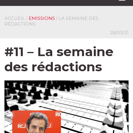
navi
ACCUEIL
/
EMISSIONS
/ LA SEMAINE DES
RÉDACTIONS
26/03/21
#11 – La semaine
des rédactions