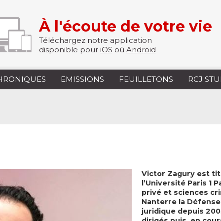
À l'écoute de votre vie
Téléchargez notre application
disponible pour
iOS
où
Android
HRONIQUES
EMISSIONS
FEUILLETONS
RCJ ST
Victor Zagury est tit
l’Université Paris 1
privé et sciences cri
Nanterre la Défense.
juridique depuis 200
dirigés puis, en cour