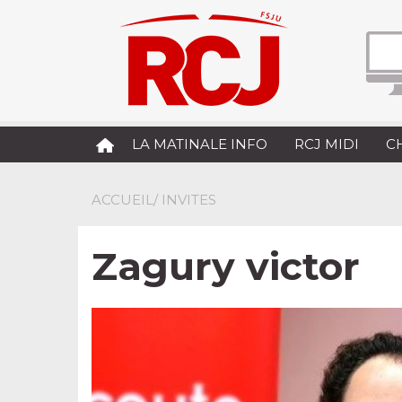
LA MATINALE INFO
RCJ MIDI
C
ACCUEIL
/ INVITES
Zagury victor