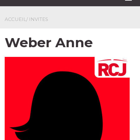
navi
ACCUEIL
/ INVITES
Weber Anne