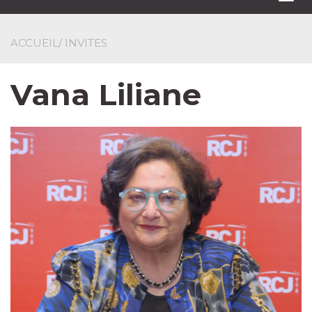
navi
ACCUEIL
/ INVITES
Vana Liliane