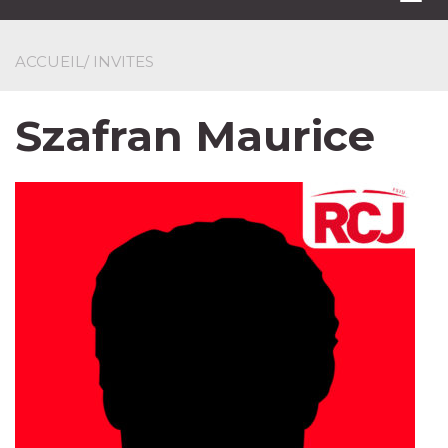
navi
ACCUEIL
/ INVITES
Szafran Maurice