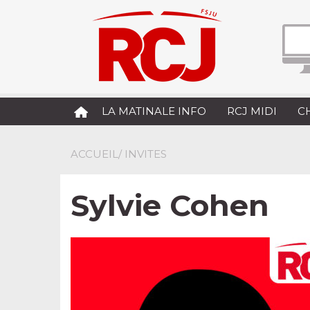
LA MATINALE INFO
RCJ MIDI
C
ACCUEIL
/ INVITES
Sylvie Cohen