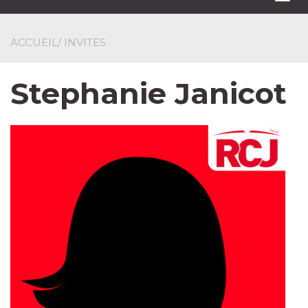
navi
ACCUEIL
/ INVITES
Stephanie Janicot