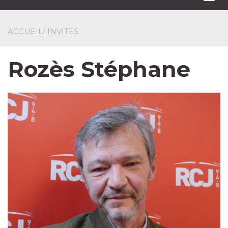
navi
ACCUEIL
/ INVITES
Rozès Stéphane