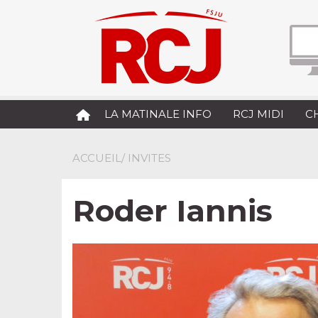
LA MATINALE INFO
RCJ MIDI
C
ACCUEIL
/ INVITES
Roder Iannis