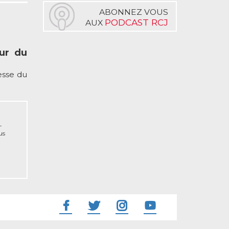
ABONNEZ VOUS
PODCAST RCJ
AUX
our du
sse du
-
us