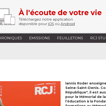
À l'écoute de votre vie
Téléchargez notre application
disponible pour
iOS
où
Android
HRONIQUES
EMISSIONS
FEUILLETONS
RCJ ST
Iannis Roder enseigne
Seine-Saint-Denis. Co
République", il est a
pour le Mémorial de l
l’éducation à la Fond
formations au Mémoria