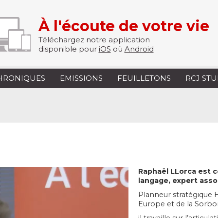
À l'écoute de votre vie
Téléchargez notre application
disponible pour
iOS
où
Android
HRONIQUES
EMISSIONS
FEUILLETONS
RCJ ST
a
Raphaël LLorca
est c
langage, expert asso
Planneur stratégique 
Europe et de la Sorbo