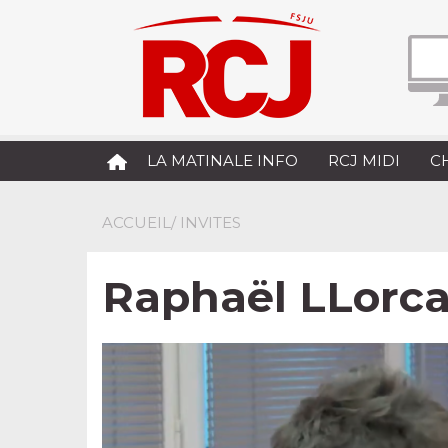
LA MATINALE INFO
RCJ MIDI
C
ACCUEIL
/ INVITES
Raphaël LLorc