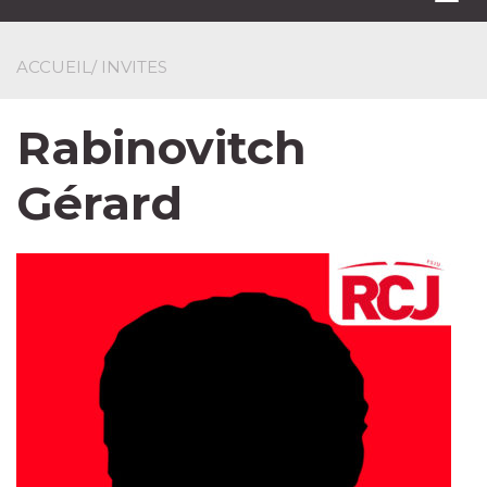
navi
ACCUEIL
/ INVITES
Rabinovitch
Gérard