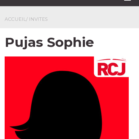
navi
ACCUEIL
/ INVITES
Pujas Sophie