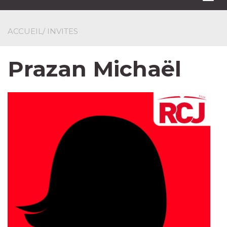
navi
ACCUEIL
/ INVITES
Prazan Michaël