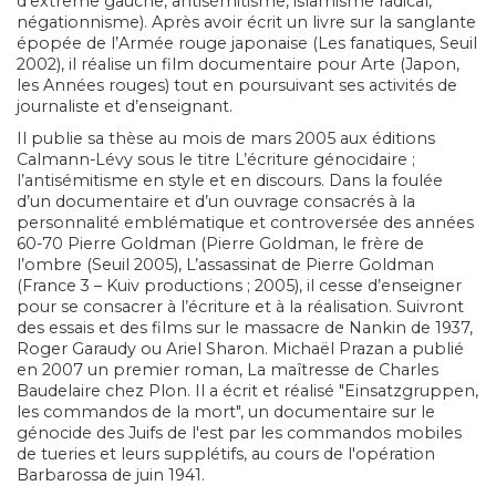
d’extrême gauche, antisémitisme, islamisme radical,
négationnisme). Après avoir écrit un livre sur la sanglante
épopée de l’Armée rouge japonaise (Les fanatiques, Seuil
2002), il réalise un film documentaire pour Arte (Japon,
les Années rouges) tout en poursuivant ses activités de
journaliste et d’enseignant.
Il publie sa thèse au mois de mars 2005 aux éditions
Calmann-Lévy sous le titre L’écriture génocidaire ;
l’antisémitisme en style et en discours. Dans la foulée
d’un documentaire et d’un ouvrage consacrés à la
personnalité emblématique et controversée des années
60-70 Pierre Goldman (Pierre Goldman, le frère de
l’ombre (Seuil 2005), L’assassinat de Pierre Goldman
(France 3 – Kuiv productions ; 2005), il cesse d’enseigner
pour se consacrer à l’écriture et à la réalisation. Suivront
des essais et des films sur le massacre de Nankin de 1937,
Roger Garaudy ou Ariel Sharon. Michaël Prazan a publié
en 2007 un premier roman, La maîtresse de Charles
Baudelaire chez Plon. Il a écrit et réalisé "Einsatzgruppen,
les commandos de la mort", un documentaire sur le
génocide des Juifs de l'est par les commandos mobiles
de tueries et leurs supplétifs, au cours de l'opération
Barbarossa de juin 1941.