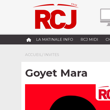
LA MATINALE INFO
RCJ MIDI
C
ACCUEIL
/ INVITES
Goyet Mara