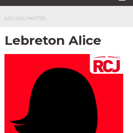
navi
ACCUEIL
/ INVITES
Lebreton Alice